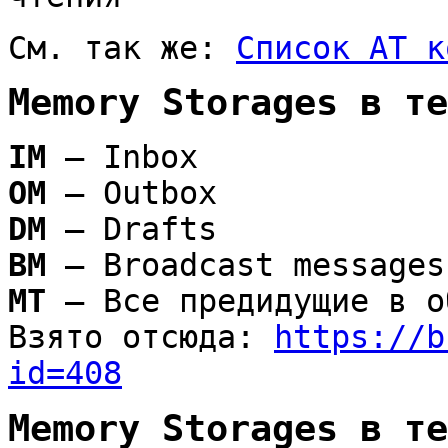
См. так же:
Список AT к
Memory Storages в те
IM
— Inbox
OM
— Outbox
DM
— Drafts
BM
— Broadcast messages
MT
— Все предидущие в о
Взято отсюда:
https://b
id=408
Memory Storages в те