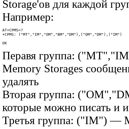
Storage'ов для каждой гр
Например:
AT+CPMS=?

+CPMS: ("MT","IM","OM","BM","DM"),("OM","DM"),("IM")

OK
Перавя группа: ("MT","
Memory Storages сообщен
удалять
Вторая группа: ("OM","D
которые можно писать и 
Третья группа: ("IM") — 