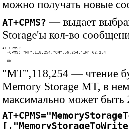
можно получать новые с
— выдает выбра
AT+CPMS?
Storage'ы кол-во сообщен
AT+CPMS?

  +CPMS: "MT",118,254,"OM",56,254,"IM",62,254

  OK
"MT",118,254 — чтение бу
Memory Storage MT, в не
максимально может быть 
AT+CPMS="MemoryStorageT
[,"MemoryStorageToWrite