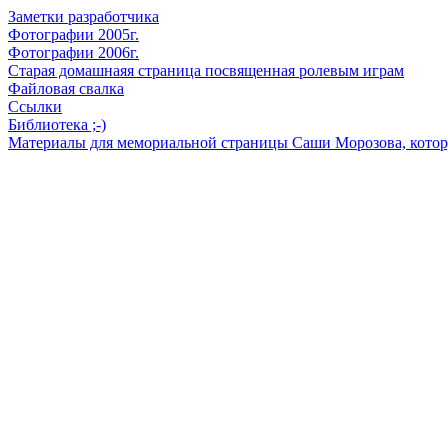
Заметки разработчика
Фотографии 2005г.
Фотографии 2006г.
Старая домашнаяя страница посвященная ролевым играм
Файловая свалка
Ссылки
Библиотека ;-)
Материалы для мемориальной страницы Саши Морозова, которую